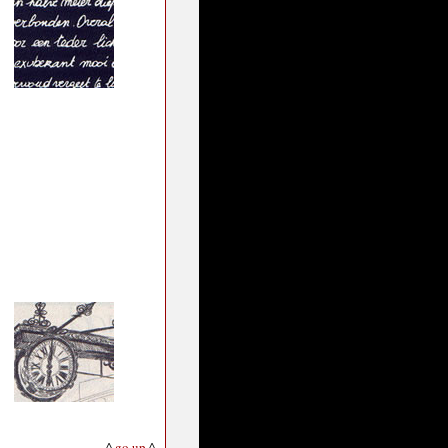
^
go up
^