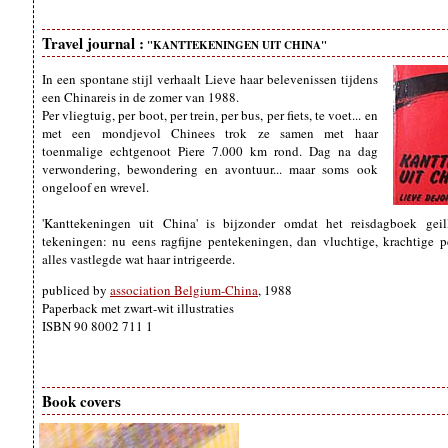
Travel journal :
"KANTTEKENINGEN UIT CHINA"
In een spontane stijl verhaalt Lieve haar belevenissen tijdens
een Chinareis in de zomer van 1988.
Per vliegtuig, per boot, per trein, per bus, per fiets, te voet... en
met een mondjevol Chinees trok ze samen met haar
toenmalige echtgenoot Piere 7.000 km rond. Dag na dag
verwondering, bewondering en avontuur... maar soms ook
ongeloof en wrevel.
'Kanttekeningen uit China' is bijzonder omdat het reisdagboek geill
tekeningen: nu eens ragfijne pentekeningen, dan vluchtige, krachtige 
alles vastlegde wat haar intrigeerde.
publiced by
association Belgium-China
, 1988
Paperback met zwart-wit illustraties
ISBN 90 8002 711 1
Book covers