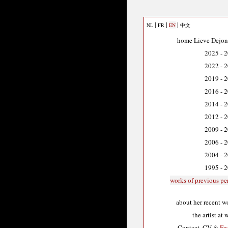
|
|
|
NL
FR
EN
中文
home Lieve Dejo
2025 - 
2022 - 
2019 - 
2016 - 
2014 - 
2012 - 
2009 - 
2006 - 
2004 - 
1995 - 
works of previous pe
about her recent w
the artist at 
Contact, CV &
Ex