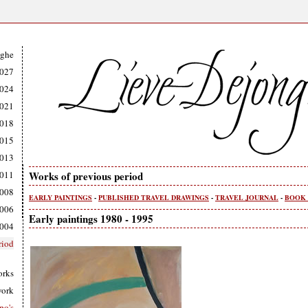
nghe
2027
2024
2021
2018
2015
2013
2011
Works of previous period
2008
EARLY PAINTINGS
-
PUBLISHED TRAVEL DRAWINGS
-
TRAVEL JOURNAL
-
BOOK
2006
Early paintings 1980 - 1995
2004
riod
orks
work
po's