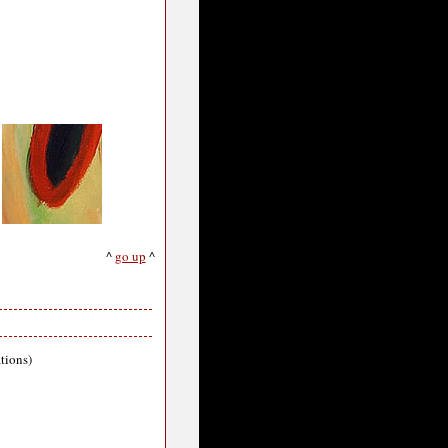
^
go up
^
ations)