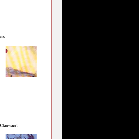
ers
 Clauwaert