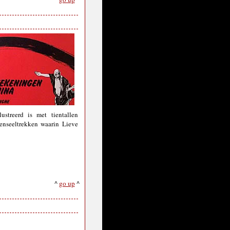
ustreerd is met tientallen
penseeltrekken waarin Lieve
^
go up
^