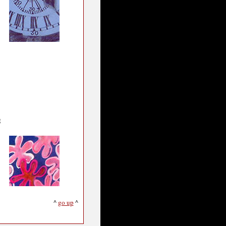
t
^
go up
^